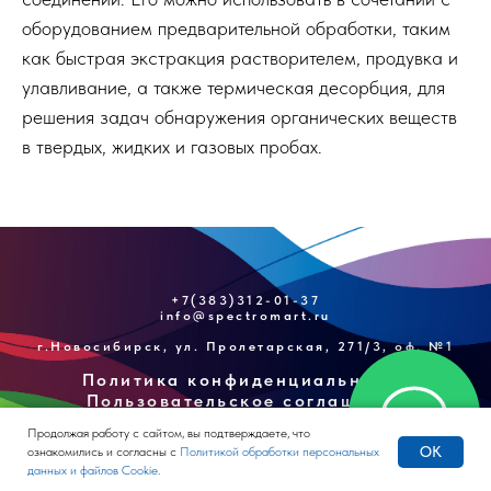
оборудованием предварительной обработки, таким
как быстрая экстракция растворителем, продувка и
улавливание, а также термическая десорбция, для
решения задач обнаружения органических веществ
в твердых, жидких и газовых пробах.
+7(383)312-01-37
info@spectromart.ru
г.Новосибирск, ул. Пролетарская, 271/3, оф. №1
Политика конфиденциальности
Пользовательское соглашение
Продолжая работу с сайтом, вы подтверждаете, что
OK
ознакомились и согласны с
Политикой обработки персональных
данных и файлов Cookie
.