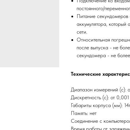
Подключение ко входам 
постоянного/переменног
Питание секундомеров о
аккумулятора, который 
сети.
Относительная погрешн
после выпуска - не бол
секундомера - не более
Технические характерис
Диапазон измерений (с): 
Дискретность (с): от 0,001
Габариты корпуса (мм): 1
Память: нет
Соединение с компьютером
Время работы от заряженно