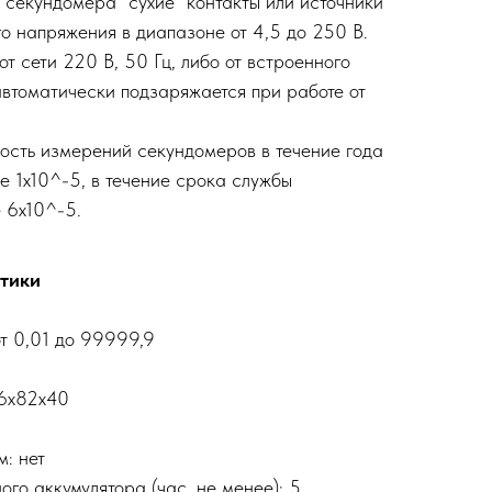
секундомера "сухие" контакты или источники
о напряжения в диапазоне от 4,5 до 250 В.
т сети 220 В, 50 Гц, либо от встроенного
автоматически подзаряжается при работе от
ость измерений секундомеров в течение года
ее 1х10^-5, в течение срока службы
 6х10^-5.
тики
от 0,01 до 99999,9
46х82х40
: нет
го аккумулятора (час, не менее): 5