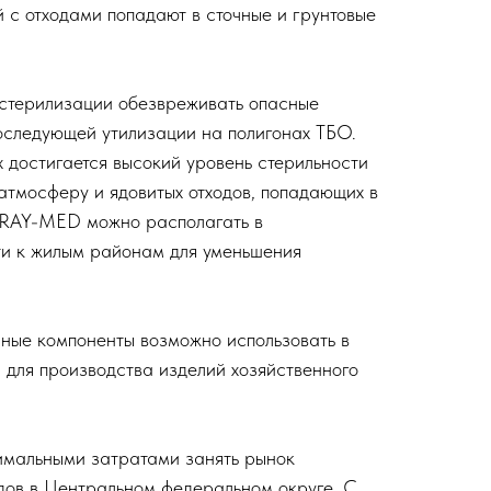
 с отходами попадают в сточные и грунтовые
 стерилизации обезвреживать опасные
оследующей утилизации на полигонах ТБО.
 достигается высокий уровень стерильности
 атмосферу и ядовитых отходов, попадающих в
teRAY-MED можно располагать в
ти к жилым районам для уменьшения
ные компоненты возможно использовать в
я для производства изделий хозяйственного
имальными затратами занять рынок
дов в Центральном федеральном округе. С