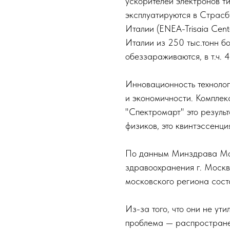
ускорителей электронов т
эксплуатируются в Страсбург
Италии (ENEA-Trisaia Cent
Италии из 250 тыс.тонн бо
обеззараживаются, в т.ч. 
Инновационность технолог
и экономичности. Компл
"Спектромарт" это результ
физиков, это квинтэссенци
По данным Минздрава Мос
здравоохранения г. Моск
московского региона соста
Из-за того, что они не ут
проблема — распространен