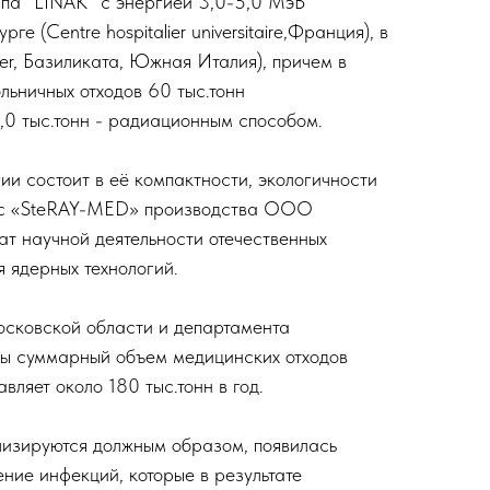
ипа "LINAK" с энергией 3,0-5,0 МэВ
е (Centre hospitalier universitaire,Франция), в
er, Базиликата, Южная Италия), причем в
льничных отходов 60 тыс.тонн
4,0 тыс.тонн - радиационным способом.
ии состоит в её компактности, экологичности
екс «SteRAY-MED» производства ООО
ат научной деятельности отечественных
я ядерных технологий.
ковской области и департамента
вы суммарный объем медицинских отходов
вляет около 180 тыс.тонн в год.
илизируются должным образом, появилась
ие инфекций, которые в результате