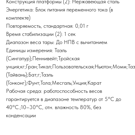
Конструкция платформы (2): Нержавеющая сталь
Энергетика: Блок питания переменного тока (в
комплекте)
Повторяемость, стандартная: 0,01 г
Время стабилизации (2): 1 сек
Диапазон веса тары: До НПВ с вычитанием
Единицы измерения: Таэль
(Сингапур);Пеннивейт;Тройская
унция;кг;Гран;Тикал;Пользовательская;Ньютон;Момм;Таэ
(Тайвань);Бат;г;Таэль
(Гонконг);Фунт;Тола;Месгаль;Унция;Карат
Pабочая среда: работоспособность весов
гарантируется в диапазоне температур от 5°C до
40°C.;10–30°C, отн. влажность 80%, без
конденсации