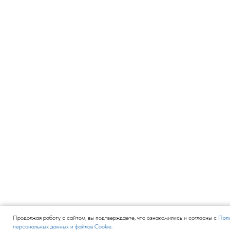
Продолжая работу с сайтом, вы подтверждаете, что ознакомились и согласны с
Поли
персональных данных и файлов Cookie
.