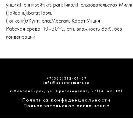
унция;Пеннивейт;кг;Гран;Тикал;Пользовательская;Мил
(Тайвань);Бат;г;Таэль
(Гонконг);Фунт;Тола;Месгаль;Карат;Унция
Pабочая среда: 10–30°C, отн. влажность 85%, без
конденсации
+7(383)312-01-37
info@spectromart.ru
г.Новосибирск, ул. Пролетарская, 271/3, оф. №1
Политика конфиденциальности
Пользовательское соглашение