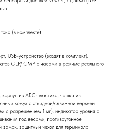
й сенсорный дисплей VGA 4,3 дюйма (109
тью
тока (в комплекте)
т, USB-устройство (входят в комплект).
татов GLP/ GMP с часами в режиме реального
 корпус из АБС-пластика, чашка из
янный кожух с откидной/сдвижной верхней
ей с разрешением 1 мг), индикатор уровня с
ешивания под весами, противоугонное
й замок, защитный чехол для терминала