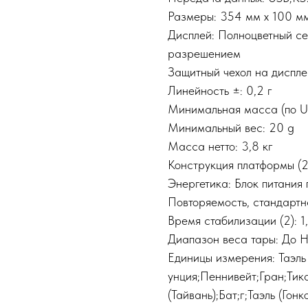
Размеры: 354 мм x 100 м
Дисплей: Полноцветный с
разрешением
Защитный чехол на диспле
Линейность ±: 0,2 г
Минимальная масса (по US
Минимальный вес: 20 g
Масса нетто: 3,8 кг
Конструкция платформы (
Энергетика: Блок питания 
Повторяемость, стандартна
Время стабилизации (2): 1
Диапазон веса тары: До 
Единицы измерения: Таэль
унция;Пеннивейт;Гран;Ти
(Тайвань);Бат;г;Таэль (Гон