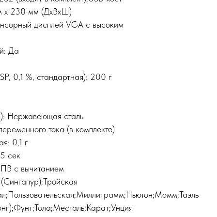
м x 230 мм (ДxВxШ)
енсорный дисплей VGA с высоким
й: Да
P, 0,1 %, стандартная): 200 г
2): Нержавеющая сталь
переменного тока (в комплекте)
я: 0,1 г
,5 сек
НПВ с вычитанием
 (Сингапур);Тройская
кал;Пользовательская;Миллиграмм;Ньютон;Момм;Таэль
конг);Фунт;Тола;Месгаль;Карат;Унция