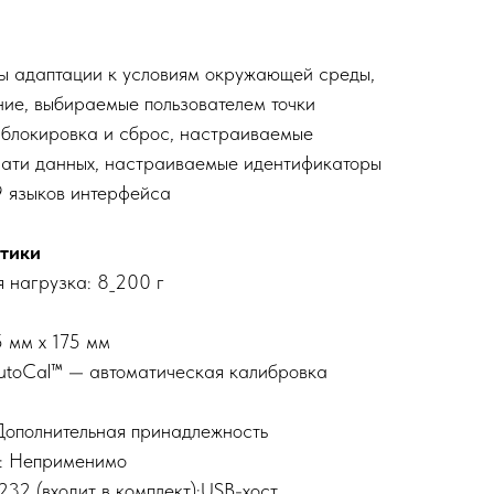
 адаптации к условиям окружающей среды,
ие, выбираемые пользователем точки
 блокировка и сброс, настраиваемые
чати данных, настраиваемые идентификаторы
9 языков интерфейса
тики
 нагрузка: 8_200 г
5 мм x 175 мм
utoCal™ — автоматическая калибровка
Дополнительная принадлежность
к: Неприменимо
32 (входит в комплект);USB-хост