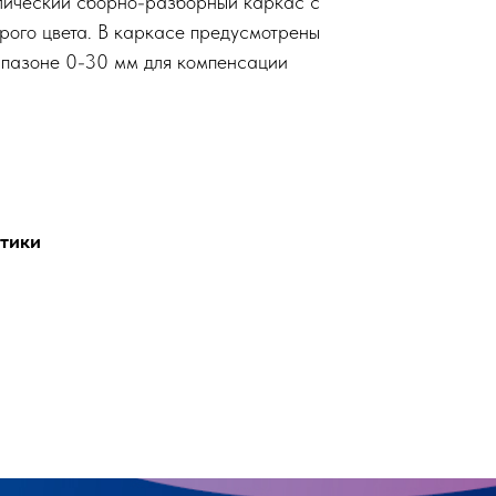
лический сборно-разборный каркас с
ого цвета. В каркасе предусмотрены
апазоне 0-30 мм для компенсации
тики