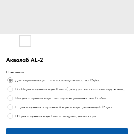
Аквалаб AL-2
Назначение
Для получения воды II типа производительностью 12л/час
Double для получения воды II типа (для воды с высоким солесодержанием 12 л/час
Plus для получения воды I типа производительностью 12 л/час
UF для получения апирогенной воды и воды для инъекций 12 л/час
EDI для получения воды I типа с модулем деионизации