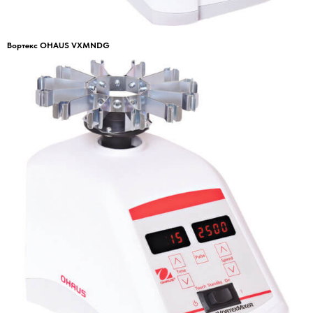
Вортекс OHAUS VXMNDG