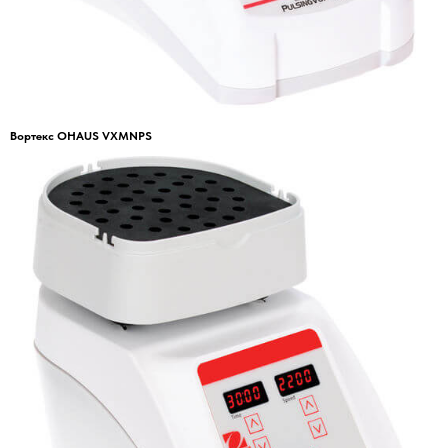
Вортекс OHAUS VXMNPS