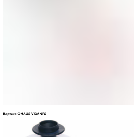
Вортекс OHAUS VXMNFS