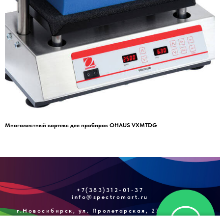
Многоместный вортекс для пробирок OHAUS VXMTDG
+7(383)312-01-37
info@spectromart.ru
г.Новосибирск, ул. Пролетарская, 271/3, оф. №1