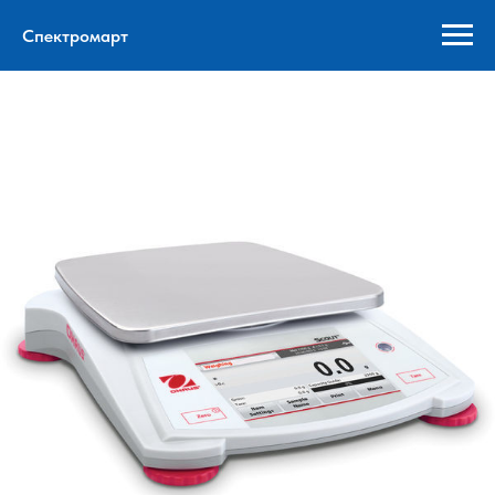
Спектромарт