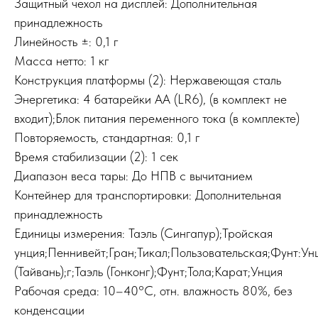
Защитный чехол на дисплей: Дополнительная
принадлежность
Линейность ±: 0,1 г
Масса нетто: 1 кг
Конструкция платформы (2): Нержавеющая сталь
Энергетика: 4 батарейки AA (LR6), (в комплект не
входит);Блок питания переменного тока (в комплекте)
Повторяемость, стандартная: 0,1 г
Время стабилизации (2): 1 сек
Диапазон веса тары: До НПВ с вычитанием
Контейнер для транспортировки: Дополнительная
принадлежность
Единицы измерения: Таэль (Сингапур);Тройская
унция;Пеннивейт;Гран;Тикал;Пользовательская;Фунт:Ун
(Тайвань);г;Таэль (Гонконг);Фунт;Тола;Карат;Унция
Pабочая среда: 10–40°C, отн. влажность 80%, без
конденсации